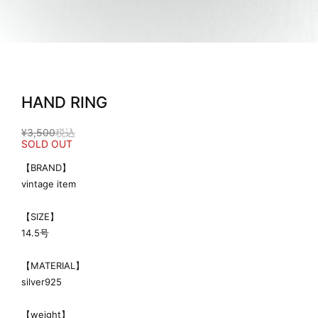
HAND RING
¥3,500
税込
SOLD OUT
【BRAND】
vintage item
【SIZE】
14.5号
【MATERIAL】
silver925
【weight】