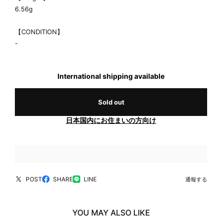
6.56g
【CONDITION】
-
International shipping available
Sold out
日本国内にお住まいの方向け
POST
SHARE
LINE
通報する
YOU MAY ALSO LIKE