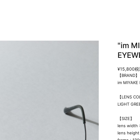
"im M
EYEW
¥15,800
税
【BRAND】
im MIYAKE
【LENS CO
LIGHT GRE
【SIZE】
lens width
lens heigh