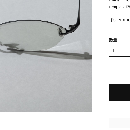
frame : 13
temple : 1
【CONDITI
-
数量